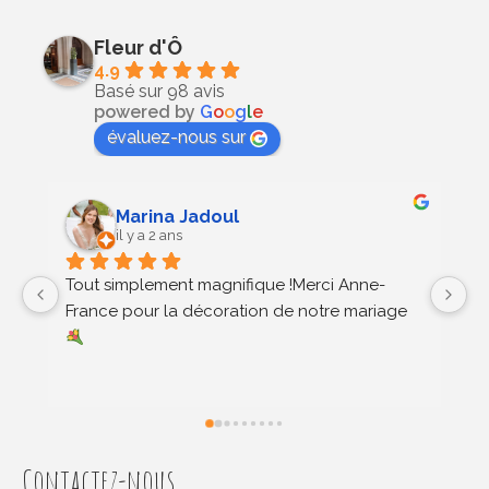
Fleur d'Ô
4.9
Basé sur 98 avis
powered by
G
o
o
g
l
e
évaluez-nous sur
Marina Jadoul
Alexand
il y a 2 ans
il y a 2 ans
simplement magnifique !Merci Anne-
Un immense merc
e pour la décoration de notre mariage 
fleuriste, qui a 
mariage ! Dès no
su comprendre n
décoration flora
attentes. Chaqu
était en parfait
et nous n’avons
Contactez-nous