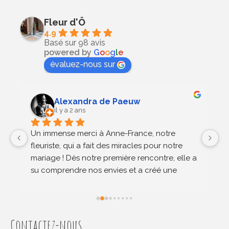
Fleur d'Ô
4.9
Basé sur 98 avis
powered by
G
o
o
g
l
e
évaluez-nous sur
Alexandra de Paeuw
il y a 2 ans
Un immense merci à Anne-France, notre 
An
 
fleuriste, qui a fait des miracles pour notre 
de
mariage ! Dès notre première rencontre, elle a 
ré
su comprendre nos envies et a créé une 
pr
décoration florale qui a dépassé toutes nos 
ge
attentes. Chaque composition, chaque détail 
p
était en parfaite harmonie avec notre vision – 
in
et nous n’avons eu que des compliments de 
r
Contactez-nous