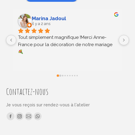
Marina Jadoul
il y a 2 ans
Tout simplement magnifique !Merci Anne-
U
France pour la décoration de notre mariage 
fl
ma
s
d
a
ét
e
Contactez-nous
la
b
Je vous reçois sur rendez-vous à l'atelier
se
Find us on:
au
Facebook
Instagram
Mail
Whatsapp
di
page
page
page
page
a