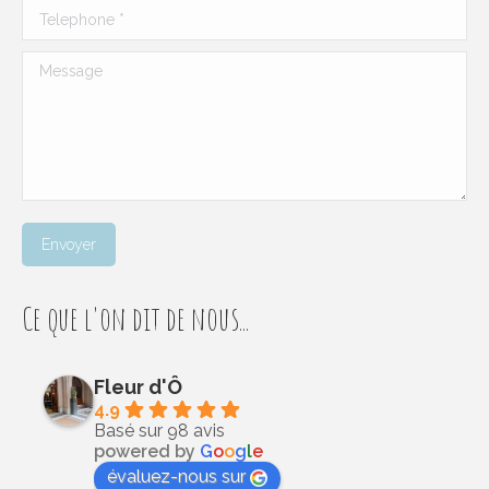
Telephone *
Message
Envoyer
Ce que l'on dit de nous...
Fleur d'Ô
4.9
Basé sur 98 avis
powered by
G
o
o
g
l
e
évaluez-nous sur