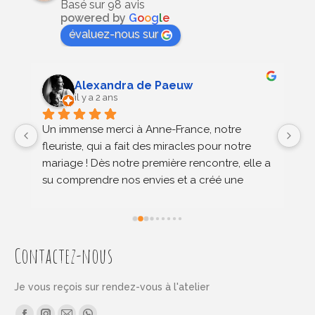
Basé sur 98 avis
powered by
G
o
o
g
l
e
évaluez-nous sur
Alexandra de Paeuw
il y a 2 ans
Un immense merci à Anne-France, notre 
An
 
fleuriste, qui a fait des miracles pour notre 
de
mariage ! Dès notre première rencontre, elle a 
ré
su comprendre nos envies et a créé une 
pr
décoration florale qui a dépassé toutes nos 
ge
attentes. Chaque composition, chaque détail 
p
était en parfaite harmonie avec notre vision – 
in
et nous n’avons eu que des compliments de 
r
Contactez-nous
la part de nos invités, émerveillés par la 
beauté des fleurs.Anne-France n'est pas 
Je vous reçois sur rendez-vous à l'atelier
seulement une fleuriste talentueuse, elle est 
Find us on: